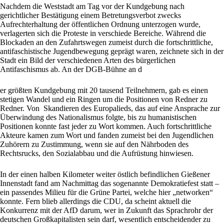
Nachdem die Weststadt am Tag vor der Kundgebung nach
gerichtlicher Bestätigung einem Betretungsverbot zwecks
Aufrechterhaltung der öffentlichen Ordnung unterzogen wurde,
verlagerten sich die Proteste in verschiede Bereiche. Während die
Blockaden an den Zufahrtswegen zumeist durch die fortschrittliche,
antifaschistische Jugendbewegung geprägt waren, zeichnete sich in der
Stadt ein Bild der verschiedenen Arten des bürgerlichen
Antifaschismus ab. An der DGB-Bühne an d
er größten Kundgebung mit 20 tausend Teilnehmern, gab es einen
stetigen Wandel und ein Ringen um die Positionen von Redner zu
Redner. Von Skandieren des Europalieds, das auf eine Ansprache zur
Überwindung des Nationalismus folgte, bis zu humanistischen
Positionen konnte fast jeder zu Wort kommen. Auch fortschrittliche
Akteure kamen zum Wort und fanden zumeist bei den Jugendlichen
Zuhörern zu Zustimmung, wenn sie auf den Nährboden des
Rechtsrucks, den Sozialabbau und die Aufrüstung hinwiesen.
In der einen halben Kilometer weiter östlich befindlichen Gießener
Innenstadt fand am Nachmittag das sogenannte Demokratiefest statt –
ein passendes Milieu für die Grüne Partei, welche hier „networken“
konnte. Fern blieb allerdings die CDU, da scheint aktuell die
Konkurrenz mit der AfD darum, wer in Zukunft das Sprachrohr der
deutschen Großkapitalisten sein darf, wesentlich entscheidender zu