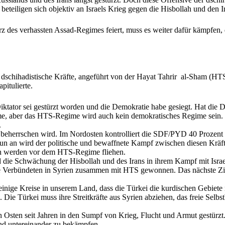
 beteiligen sich objektiv an Israels Krieg gegen die Hisbollah und den I
 des verhassten Assad-Regimes feiert, muss es weiter dafür kämpfen, 
e dschihadistische Kräfte, angeführt von der Hayat Tahrir al-Sham (HTS
itulierte.
tator sei gestürzt worden und die Demokratie habe gesiegt. Hat die 
, aber das HTS-Regime wird auch kein demokratisches Regime sein. Bi
.
 beherrschen wird. Im Nordosten kontrolliert die SDF/PYD 40 Prozent 
n an wird der politische und bewaffnete Kampf zwischen diesen Kräfte
en werden vor dem HTS-Regime fliehen.
d die Schwächung der Hisbollah und des Irans in ihrem Kampf mit Isra
re Verbündeten in Syrien zusammen mit HTS gewonnen. Das nächste Zie
einige Kreise in unserem Land, dass die Türkei die kurdischen Gebiete m
. Die Türkei muss ihre Streitkräfte aus Syrien abziehen, das freie Selb
n Osten seit Jahren in den Sumpf von Krieg, Flucht und Armut gestür
und untereinander zu bekämpfen.