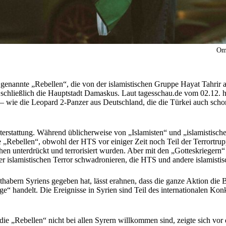
Om
o genannte „Rebellen“, die von der islamistischen Gruppe Hayat Tahrir 
schließlich die Hauptstadt Damaskus. Laut tagesschau.de vom 02.12.
 – wie die Leopard 2-Panzer aus Deutschland, die die Türkei auch sch
richterstattung. Während üblicherweise von „Islamisten“ und „islamistis
sie „Rebellen“, obwohl der HTS vor einiger Zeit noch Teil der Terrort
chen unterdrückt und terrorisiert wurden. Aber mit den „Gotteskriegern
 islamistischen Terror schwadronieren, die HTS und andere islamistisc
abern Syriens gegeben hat, lässt erahnen, dass die ganze Aktion die 
“ handelt. Die Ereignisse in Syrien sind Teil des internationalen Kon
 die „Rebellen“ nicht bei allen Syrern willkommen sind, zeigte sich v