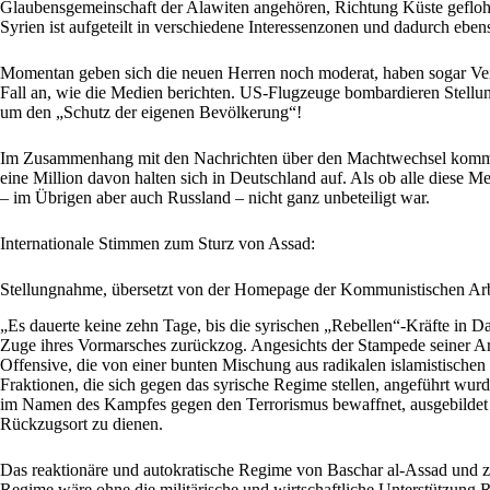
Glaubensgemeinschaft der Alawiten angehören, Richtung Küste geflohen
Syrien ist aufgeteilt in verschiedene Interessenzonen und dadurch ebens
Momentan geben sich die neuen Herren noch moderat, haben sogar Ver
Fall an, wie die Medien berichten. US-Flugzeuge bombardieren Stellungen
um den „Schutz der eigenen Bevölkerung“!
Im Zusammenhang mit den Nachrichten über den Machtwechsel kommen
eine Million davon halten sich in Deutschland auf. Als ob alle diese
– im Übrigen aber auch Russland – nicht ganz unbeteiligt war.
Internationale Stimmen zum Sturz von Assad:
Stellungnahme, übersetzt von der Homepage der
Kommunistischen Arb
„Es dauerte keine zehn Tage, bis die syrischen „Rebellen“-Kräfte in D
Zuge ihres Vormarsches zurückzog. Angesichts der Stampede seiner Armee
Offensive, die von einer bunten Mischung aus radikalen islamistisch
Fraktionen, die sich gegen das syrische Regime stellen, angeführt wu
im Namen des Kampfes gegen den Terrorismus bewaffnet, ausgebildet un
Rückzugsort zu dienen.
Das reaktionäre und autokratische Regime von Baschar al-Assad und z
Regime wäre ohne die militärische und wirtschaftliche Unterstützung Ru