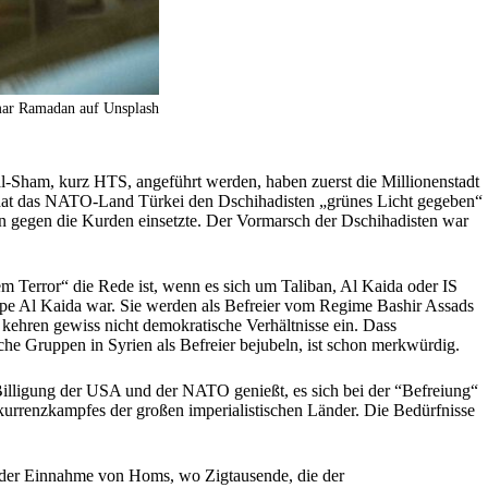
ar Ramadan auf Unsplash
al-Sham, kurz HTS, angeführt werden, haben zuerst die Millionenstadt
 hat das NATO-Land Türkei den Dschihadisten „grünes Licht gegeben“
on gegen die Kurden einsetzte. Der Vormarsch der Dschihadisten war
chem Terror“ die Rede ist, wenn es sich um Taliban, Al Kaida oder IS
ruppe Al Kaida war. Sie werden als Befreier vom Regime Bashir Assads
“ kehren gewiss nicht demokratische Verhältnisse ein. Dass
he Gruppen in Syrien als Befreier bejubeln, ist schon merkwürdig.
Billigung der USA und der NATO genießt, es sich bei der “Befreiung“
kurrenzkampfes der großen imperialistischen Länder. Die Bedürfnisse
or der Einnahme von Homs, wo Zigtausende, die der