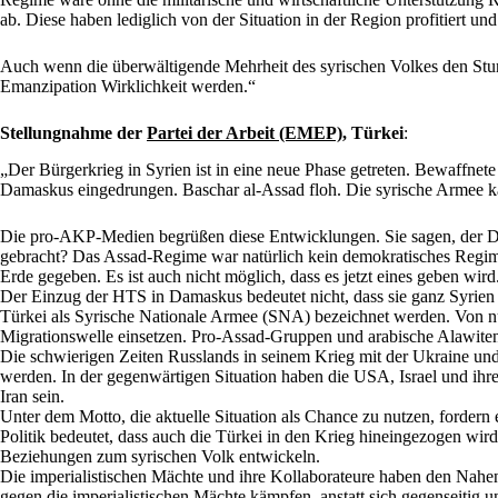
ab. Diese haben lediglich von der Situation in der Region profitiert und
Auch wenn die überwältigende Mehrheit des syrischen Volkes den Sturz
Emanzipation Wirklichkeit werden.“
Stellungnahme der
Partei der Arbeit (EMEP)
, Türkei
:
„Der Bürgerkrieg in Syrien ist in eine neue Phase getreten. Bewaffnet
Damaskus eingedrungen. Baschar al-Assad floh. Die syrische Armee kap
Die pro-AKP-Medien begrüßen diese Entwicklungen. Sie sagen, der Dik
gebracht? Das Assad-Regime war natürlich kein demokratisches Regime
Erde gegeben. Es ist auch nicht möglich, dass es jetzt eines geben wird
Der Einzug der HTS in Damaskus bedeutet nicht, dass sie ganz Syrien
Türkei als Syrische Nationale Armee (SNA) bezeichnet werden. Von nu
Migrationswelle einsetzen. Pro-Assad-Gruppen und arabische Alawit
Die schwierigen Zeiten Russlands in seinem Krieg mit der Ukraine un
werden. In der gegenwärtigen Situation haben die USA, Israel und ih
Iran sein.
Unter dem Motto, die aktuelle Situation als Chance zu nutzen, fordern 
Politik bedeutet, dass auch die Türkei in den Krieg hineingezogen wird
Beziehungen zum syrischen Volk entwickeln.
Die imperialistischen Mächte und ihre Kollaborateure haben den Nahe
gegen die imperialistischen Mächte kämpfen, anstatt sich gegenseitig 