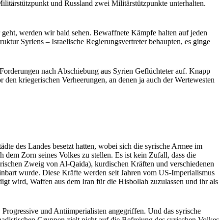
litärstützpunkt und Russland zwei Militärstützpunkte unterhalten.
 geht, werden wir bald sehen. Bewaffnete Kämpfe halten auf jeden
ruktur Syriens – Israelische Regierungsvertreter behaupten, es ginge
Forderungen nach Abschiebung aus Syrien Geflüchteter auf. Knapp
vor den kriegerischen Verheerungen, an denen ja auch der Wertewesten
ädte des Landes besetzt hatten, wobei sich die syrische Armee im
 dem Zorn seines Volkes zu stellen. Es ist kein Zufall, dass die
syrischen Zweig von Al-Qaida), kurdischen Kräften und verschiedenen
einbart wurde. Diese Kräfte werden seit Jahren vom US-Imperialismus
t wird, Waffen aus dem Iran für die Hisbollah zuzulassen und ihr als
rogressive und Antiimperialisten angegriffen. Und das syrische
adistischen Gruppen zielt nicht auf die Befreiung des syrischen Volkes