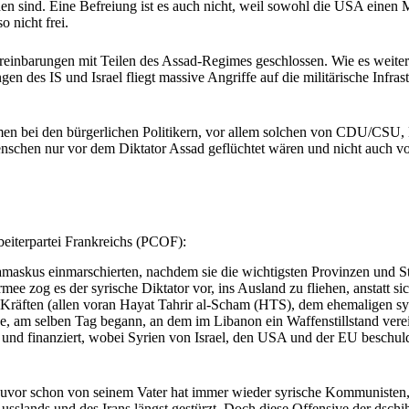
 sind. Eine Befreiung ist es auch nicht, weil sowohl die USA einen Mi
o nicht frei.
einbarungen mit Teilen des Assad-Regimes geschlossen. Wie es weiter
 des IS und Israel fliegt massive Angriffe auf die militärische Infrast
 bei den bürgerlichen Politikern, vor allem solchen von CDU/CSU, 
 Menschen nur vor dem Diktator Assad geflüchtet wären und nicht auch 
eiterpartei Frankreichs (PCOF)
:
amaskus einmarschierten, nachdem sie die wichtigsten Provinzen und St
 zog es der syrische Diktator vor, ins Ausland zu fliehen, anstatt sich
en Kräften (allen voran Hayat Tahrir al-Scham (HTS), dem ehemaligen 
rde, am selben Tag begann, an dem im Libanon ein Waffenstillstand ver
d finanziert, wobei Syrien von Israel, den USA und der EU beschuldig
uvor schon von seinem Vater hat immer wieder syrische Kommunisten, P
sslands und des Irans längst gestürzt. Doch diese Offensive der dschih