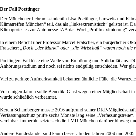
Der Fall Poettinger
Der Münchener Lehramtsstudentin Lisa Poettinger, Umwelt- und Klimasc
Klimatreffen München“ teil, das als „linksextremistisch“ gelistet ist.
Klimaprotestes zur Automesse IAA das Wort „Profitmaximierung“ verwe
In einem Bericht über Professor Marcel Fratscher, ein bürgerlicher Ök
Fratscher:
„Doch „der Markt“ oder „die Wirtschaft“ waren noch nie rat
Poettingers Fall löste eine Welle von Empörung und Solidarität aus.
Anhörungsstadium und noch sei nichts endgültig entschieden. Wer glaubt 
Viel zu geringe Aufmerksamkeit bekamen ähnliche Fälle, die Warnzeic
Vor einigen Jahren sollte Benedikt Glasl wegen einer Mitgliedschaft 
wurde schließlich verbeamtet.
Kerem Schamberger musste 2016 aufgrund seiner DKP-Mitgliedschaft 
Verfassungsschutz prüfte sechs Monate lang seine „Verfassungstreue“. E
vereinbar. Immerhin setzte sich die LMU München darüber hinweg und 
Andere Bundesländer sind kaum besser: In den Jahren 2004 und 2005 