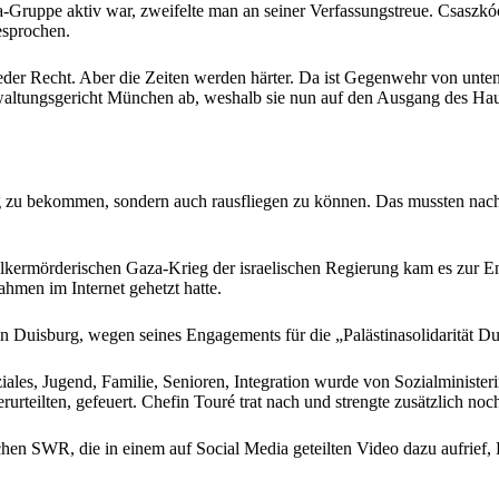
a-Gruppe aktiv war, zweifelte man an seiner Verfassungstreue. Csaszkó
esprochen.
der Recht. Aber die Zeiten werden härter. Da ist Gegenwehr von unten 
erwaltungsgericht München ab, weshalb sie nun auf den Ausgang des H
ng zu bekommen, sondern auch rausfliegen zu können. Das mussten nach
ölkermörderischen Gaza-Krieg der israelischen Regierung kam es zur 
men im Internet gehetzt hatte.
in Duisburg, wegen seines Engagements für die „Palästinasolidarität D
ales, Jugend, Familie, Senioren, Integration wurde von Sozialminister
urteilten, gefeuert. Chefin Touré trat nach und strengte zusätzlich noc
chen SWR, die in einem auf Social Media geteilten Video dazu aufrief,