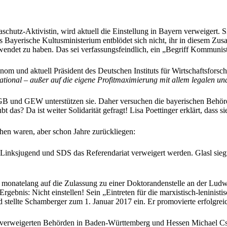
hutz-Aktivistin, wird aktuell die Einstellung in Bayern verweigert. S
 Das Bayerische Kultusministerium entblödet sich nicht, ihr in diesem 
ndet zu haben. Das sei verfassungsfeindlich, ein „Begriff Kommunist
onom und aktuell Präsident des Deutschen Instituts für Wirtschaftsfors
ional – außer auf die eigene Profitmaximierung mit allem legalen und
 DGB und GEW unterstützen sie. Daher versuchen die bayerischen Behör
das? Da ist weiter Solidarität gefragt! Lisa Poettinger erklärt, dass si
hen waren, aber schon Jahre zurückliegen:
in Linksjugend und SDS das Referendariat verweigert werden. Glasl sie
monatelang auf die Zulassung zu einer Doktorandenstelle an der Lud
rgebnis: Nicht einstellen! Sein „Eintreten für die marxistisch-leninist
stellte Schamberger zum 1. Januar 2017 ein. Er promovierte erfolgrei
verweigerten Behörden in Baden-Württemberg und Hessen Michael Csasz