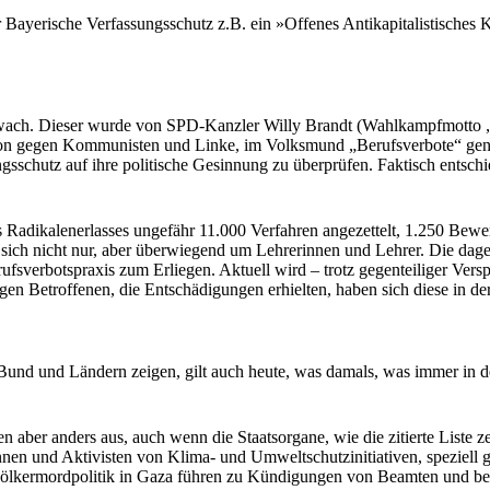
er Bayerische Verfassungsschutz z.B. ein »Offenes Antikapitalistisches 
 wach. Dieser wurde von SPD-Kanzler Willy Brandt (Wahlkampfmotto
ssion gegen Kommunisten und Linke, im Volksmund „Berufsverbote“ gena
gsschutz auf ihre politische Gesinnung zu überprüfen. Faktisch entsch
s Radikalenerlasses ungefähr 11.000 Verfahren angezettelt, 1.250 B
 sich nicht nur, aber überwiegend um Lehrerinnen und Lehrer. Die dag
ufsverbotspraxis zum Erliegen. Aktuell wird – trotz gegenteiliger Vers
n Betroffenen, die Entschädigungen erhielten, haben sich diese in der
d und Ländern zeigen, gilt auch heute, was damals, was immer in der
 aber anders aus, auch wenn die Staatsorgane, wie die zitierte Liste ze
nen und Aktivisten von Klima- und Umweltschutzinitiativen, speziell geg
Völkermordpolitik in Gaza führen zu Kündigungen von Beamten und bei