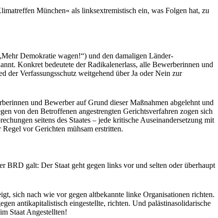
Klimatreffen München« als linksextremistisch ein, was Folgen hat, zu
 „Mehr Demokratie wagen!“) und den damaligen Länder-
nnt. Konkret bedeutete der Radikalenerlass, alle Bewerberinnen und
ied der Verfassungsschutz weitgehend über Ja oder Nein zur
ewerberinnen und Bewerber auf Grund dieser Maßnahmen abgelehnt und
egen von den Betroffenen angestrengten Gerichtsverfahren zogen sich
prechungen seitens des Staates – jede kritische Auseinandersetzung mit
 Regel vor Gerichten mühsam erstritten.
 BRD galt: Der Staat geht gegen links vor und selten oder überhaupt
igt, sich nach wie vor gegen altbekannte linke Organisationen richten.
en antikapitalistisch eingestellte, richten. Und palästinasolidarische
m Staat Angestellten!