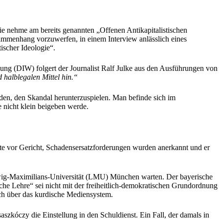
ie nehme am bereits genannten „Offenen Antikapitalistischen
Zusammenhang vorzuwerfen, in einem Interview anlässlich eines
ischer Ideologie“.
chung (DIW) folgert der Journalist Ralf Julke aus den Ausführungen von
 halblegalen Mittel hin.“
den, den Skandal herunterzuspielen. Man befinde sich im
e nicht klein beigeben werde.
gte vor Gericht, Schadensersatzforderungen wurden anerkannt und er
wig-Maximilians-Universität (LMU) München warten. Der bayerische
ische Lehre“ sei nicht mit der freiheitlich-demokratischen Grundordnung
ch über das kurdische Mediensystem.
kóczy die Einstellung in den Schuldienst. Ein Fall, der damals in