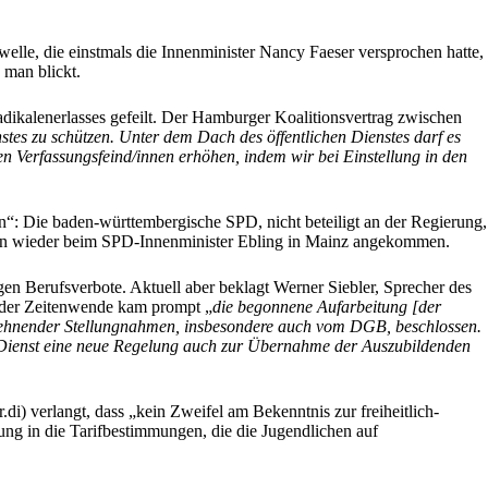
swelle, die einstmals die Innenminister Nancy Faeser versprochen hatte,
 man blickt.
dikalenerlasses gefeilt. Der Hamburger Koalitionsvertrag zwischen
enstes zu schützen. Unter dem Dach des öffentlichen Dienstes darf es
gen Verfassungsfeind/innen erhöhen, indem wir bei Einstellung in den
n“: Die baden-württembergische SPD, nicht beteiligt an der Regierung,
dann wieder beim SPD-Innenminister Ebling in Mainz angekommen.
en Berufsverbote. Aktuell aber beklagt Werner Siebler, Sprecher des
 der Zeitenwende kam prompt „
die begonnene Aufarbeitung [der
blehnender Stellungnahmen, insbesondere auch vom DGB, beschlossen.
en Dienst eine neue Regelung auch zur Übernahme der Auszubildenden
.di) verlangt, dass „kein Zweifel am Bekenntnis zur freiheitlich-
ng in die Tarifbestimmungen, die die Jugendlichen auf