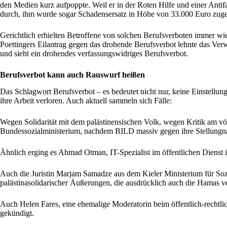
den Medien kurz aufpoppte. Weil er in der Roten Hilfe und einer Antif
durch, ihm wurde sogar Schadensersatz in Höhe von 33.000 Euro zug
Gerichtlich erhielten Betroffene von solchen Berufsverboten immer wie
Poettingers Eilantrag gegen das drohende Berufsverbot lehnte das V
und sieht ein drohendes verfassungswidriges Berufsverbot.
Berufsverbot kann auch Rauswurf heißen
Das Schlagwort Berufsverbot – es bedeutet nicht nur, keine Einstellu
ihre Arbeit verloren. Auch aktuell sammeln sich Fälle:
Wegen Solidarität mit dem palästinensischen Volk, wegen Kritik am v
Bundessozialministerium, nachdem BILD massiv gegen ihre Stellungnah
Ähnlich erging es Ahmad Otman, IT-Spezialist im öffentlichen Dienst 
Auch die Juristin Marjam Samadze aus dem Kieler Ministerium für Sozi
palästinasolidarischer Äußerungen, die ausdrücklich auch die Hamas ver
Auch Helen Fares, eine ehemalige Moderatorin beim öffentlich-rechtli
gekündigt.