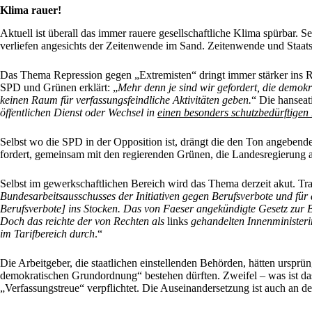
Klima rauer!
Aktuell ist überall das immer rauere gesellschaftliche Klima spürbar. 
verliefen angesichts der Zeitenwende im Sand. Zeitenwende und Staats
Das Thema Repression gegen „Extremisten“ dringt immer stärker ins Re
SPD und Grünen erklärt: „
Mehr denn je sind wir gefordert, die demokra
keinen Raum für verfassungsfeindliche Aktivitäten geben.
“ Die hanseat
öffentlichen Dienst oder Wechsel in
einen besonders schutzbedürftigen
Selbst wo die SPD in der Opposition ist, drängt die den Ton angebend
fordert, gemeinsam mit den regierenden Grünen, die Landesregierung
Selbst im gewerkschaftlichen Bereich wird das Thema derzeit akut. Tr
Bundesarbeitsausschusses der Initiativen gegen Berufsverbote und für
Berufsverbote] ins Stocken. Das von Faeser angekündigte Gesetz zur
Doch das reichte der von Rechten als
links
gehandelten Innenministerin
im Tarifbereich durch
.“
Die Arbeitgeber, die staatlichen einstellenden Behörden, hätten ursprün
demokratischen Grundordnung“ bestehen dürften. Zweifel – was ist das
„Verfassungstreue“ verpflichtet. Die Auseinandersetzung ist auch an 