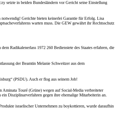
czy setzte in beiden Bundesländern vor Gericht seine Einstellung
notwendig! Gerichte bieten keinerlei Garantie für Erfolg. Lisa
auptsacheverfahrens warten muss. Die GEW gewährt ihr Rechtsschutz
 dem Radikalenerlass 1972 260 Bedienstete des Staates erfahren, die
Entlassung der Beamtin Melanie Schweitzer aus dem
uisburg“ (PSDU). Auch er flog aus seinem Job!
in Aminata Touré (Grüne) wegen auf Social-Media verbreiteter
h ein Disziplinarverfahren gegen ihre ehemalige Mitarbeiterin an.
 Produkte israelischer Unternehmen zu boykottieren, wurde daraufhin