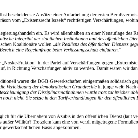
Selbst bescheidenste Ansätze einer Aufarbeitung der ersten Berufsverbot
räson vom „Existenzrecht Israels“ rechtfertigen Verschärfungen, wohin
gierungshandeln ein. Es wird allenthalben an einer Neuauflage des Ra
tische Integrität der staatlichen Institutionen und des öffentlichen Di
ischen Koalitionäre wollen „
die Resilienz des öffentlichen Dienstes ge
 Bereich eine Regelanfrage beim Verfassungsschutz einführen.
“
e „Noske-Fraktion“ in der Partei auf Verschärfungen gegen „Extremiste
 auf, in Richtung Verschärfungen aktiv zu werden. Damit wären wir 
aditionell waren die DGB-Gewerkschaften einigermaßen solidarisch geg
 die Verteidigung der demokratischen Grundrechte
in junge welt: Nach
 Beschleunigung der Disziplinarmaßnahmen wurde trotz zahlreicher a
 noch nicht. Sie setzte in den Tarifverhandlungen für den öffentlich
glich für die Übernahem von Azubis in den öffentlichen Dienst (laut ver
 außer Willkür? Trotzdem kam eine von ver.di mitgetragene Formulieru
der gewerkschaftlichen Basis angekommen.