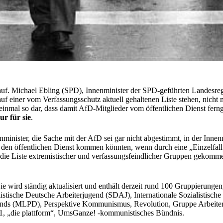
t auf. Michael Ebling (SPD), Innenminister der SPD-geführten Landesre
f einer vom Verfassungsschutz aktuell gehaltenen Liste stehen, nicht m
inmal so dar, dass damit AfD-Mitglieder vom öffentlichen Dienst fernge
ur für sie
.
nminister, die Sache mit der AfD sei gar nicht abgestimmt, in der Inne
 in den öffentlichen Dienst kommen könnten, wenn durch eine „Einzelfal
 die Liste extremistischer und verfassungsfeindlicher Gruppen gekomme
ie wird ständig aktualisiert und enthält derzeit rund 100 Gruppierungen,
ische Deutsche Arbeiterjugend (SDAJ), Internationale Sozialistische 
lands (MLPD), Perspektive Kommunismus, Revolution, Gruppe Arbeiter/i
 21, „die plattform“, UmsGanze! -kommunistisches Bündnis.