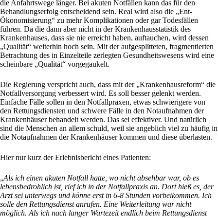
die Anfahrtswege länger. Bei akuten Notfällen kann das für den
Behandlungserfolg entscheidend sein. Real wird also die „Ent-
Ökonomisierung“ zu mehr Komplikationen oder gar Todesfällen
führen. Da die dann aber nicht in der Krankenhausstatistik des
Krankenhauses, dass sie nie erreicht haben, auftauchen, wird dessen
„Qualität“ weiterhin hoch sein. Mit der aufgesplitteten, fragmentierten
Betrachtung des in Einzelteile zerlegten Gesundheitswesens wird eine
scheinbare „Qualität“ vorgegaukelt.
Die Regierung verspricht auch, dass mit der „Krankenhausreform“ die
Notfallversorgung verbessert wird. Es soll besser gelenkt werden.
Einfache Fälle sollen in den Notfallpraxen, etwas schwierigere von
den Rettungsdiensten und schwere Fälle in den Notaufnahmen der
Krankenhäuser behandelt werden. Das sei effektiver. Und natürlich
sind die Menschen an allem schuld, weil sie angeblich viel zu häufig in
die Notaufnahmen der Krankenhäuser kommen und diese überlasten.
Hier nur kurz der Erlebnisbericht eines Patienten:
„
Als ich einen akuten Notfall hatte, wo nicht absehbar war, ob es
lebensbedrohlich ist, rief ich in der Notfallpraxis an. Dort hieß es, der
Arzt sei unterwegs und könne erst in 6-8 Stunden vorbeikommen. Ich
solle den Rettungsdienst anrufen. Eine Weiterleitung war nicht
möglich. Als ich nach langer Wartezeit endlich beim Rettungsdienst