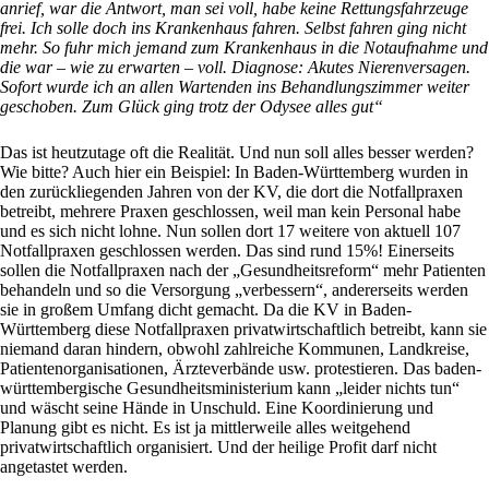
anrief, war die Antwort, man sei voll, habe keine Rettungsfahrzeuge
frei. Ich solle doch ins Krankenhaus fahren. Selbst fahren ging nicht
mehr. So fuhr mich jemand zum Krankenhaus in die Notaufnahme und
die war – wie zu erwarten – voll. Diagnose: Akutes Nierenversagen.
Sofort wurde ich an allen Wartenden ins Behandlungszimmer weiter
geschoben. Zum Glück ging trotz der Odysee alles gut“
Das ist heutzutage oft die Realität. Und nun soll alles besser werden?
Wie bitte? Auch hier ein Beispiel: In Baden-Württemberg wurden in
den zurückliegenden Jahren von der KV, die dort die Notfallpraxen
betreibt, mehrere Praxen geschlossen, weil man kein Personal habe
und es sich nicht lohne. Nun sollen dort 17 weitere von aktuell 107
Notfallpraxen geschlossen werden. Das sind rund 15%! Einerseits
sollen die Notfallpraxen nach der „Gesundheitsreform“ mehr Patienten
behandeln und so die Versorgung „verbessern“, andererseits werden
sie in großem Umfang dicht gemacht. Da die KV in Baden-
Württemberg diese Notfallpraxen privatwirtschaftlich betreibt, kann sie
niemand daran hindern, obwohl zahlreiche Kommunen, Landkreise,
Patientenorganisationen, Ärzteverbände usw. protestieren. Das baden-
württembergische Gesundheitsministerium kann „leider nichts tun“
und wäscht seine Hände in Unschuld. Eine Koordinierung und
Planung gibt es nicht. Es ist ja mittlerweile alles weitgehend
privatwirtschaftlich organisiert. Und der heilige Profit darf nicht
angetastet werden.