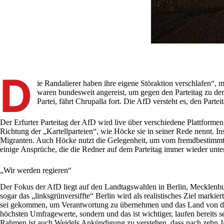
D
ie Randalierer haben ihre eigene Störaktion verschlafen“, 
waren bundesweit angereist, um gegen den Parteitag zu demo
Partei, fährt Chrupalla fort. Die AfD versteht es, den Par
Der Erfurter Parteitag der AfD wird live über verschiedene Plattformen
Richtung der „Kartellparteien“, wie Höcke sie in seiner Rede nennt. I
Migranten. Auch Höcke nutzt die Gelegenheit, um vom fremdbestimmte
einige Ansprüche, die die Redner auf dem Parteitag immer wieder unter
„Wir werden regieren“
Der Fokus der AfD liegt auf den Landtagswahlen in Berlin, Mecklenbu
sogar das „linksgrünversiffte“ Berlin wird als realistisches Ziel mar
sei gekommen, um Verantwortung zu übernehmen und das Land von dem K
höchsten Umfragewerte, sondern und das ist wichtiger, laufen bereits
Rahmen ist auch Weidels Ankündigung zu verstehen, dass nach zehn Ja