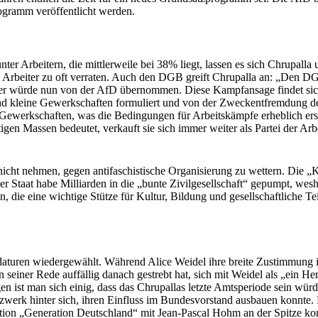
ogramm veröffentlicht werden.
r Arbeitern, die mittlerweile bei 38% liegt, lassen es sich Chrupalla 
ie Arbeiter zu oft verraten. Auch den DGB greift Chrupalla an: „Den D
ter würde nun von der AfD übernommen. Diese Kampfansage findet sich 
und kleine Gewerkschaften formuliert und von der Zweckentfremdung d
r Gewerkschaften, was die Bedingungen für Arbeitskämpfe erheblich er
en Massen bedeutet, verkauft sie sich immer weiter als Partei der Arbe
e nicht nehmen, gegen antifaschistische Organisierung zu wettern. Die 
r Staat habe Milliarden in die „bunte Zivilgesellschaft“ gepumpt, w
, die eine wichtige Stütze für Kultur, Bildung und gesellschaftliche
turen wiedergewählt. Während Alice Weidel ihre breite Zustimmung in
iner Rede auffällig danach gestrebt hat, sich mit Weidel als „ein Her
 ist man sich einig, dass das Chrupallas letzte Amtsperiode sein würde 
werk hinter sich, ihren Einfluss im Bundesvorstand ausbauen konnte.
tion „Generation Deutschland“ mit Jean-Pascal Hohm an der Spitze konn