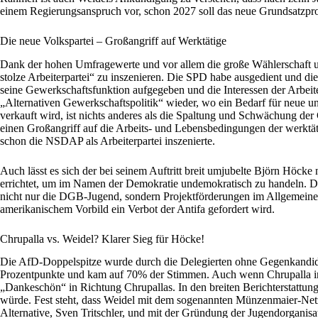
einem Regierungsanspruch vor, schon 2027 soll das neue Grundsatzpr
Die neue Volkspartei – Großangriff auf Werktätige
Dank der hohen Umfragewerte und vor allem die große Wählerschaft unte
stolze Arbeiterpartei“ zu inszenieren. Die SPD habe ausgedient und d
seine Gewerkschaftsfunktion aufgegeben und die Interessen der Arbei
„Alternativen Gewerkschaftspolitik“ wieder, wo ein Bedarf für neue 
verkauft wird, ist nichts anderes als die Spaltung und Schwächung de
einen Großangriff auf die Arbeits- und Lebensbedingungen der werktätig
schon die NSDAP als Arbeiterpartei inszenierte.
Auch lässt es sich der bei seinem Auftritt breit umjubelte Björn Höck
errichtet, um im Namen der Demokratie undemokratisch zu handeln. De
nicht nur die DGB-Jugend, sondern Projektförderungen im Allgemeinen
amerikanischem Vorbild ein Verbot der Antifa gefordert wird.
Chrupalla vs. Weidel? Klarer Sieg für Höcke!
Die AfD-Doppelspitze wurde durch die Delegierten ohne Gegenkandida
Prozentpunkte und kam auf 70% der Stimmen. Auch wenn Chrupalla in se
„Dankeschön“ in Richtung Chrupallas. In den breiten Berichterstattungen
würde. Fest steht, dass Weidel mit dem sogenannten Münzenmaier-Netz
Alternative, Sven Tritschler, und mit der Gründung der Jugendorganisa