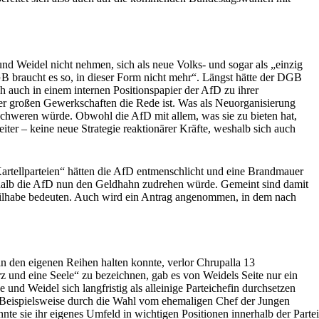
und Weidel nicht nehmen, sich als neue Volks- und sogar als „einzig
GB braucht es so, in dieser Form nicht mehr“. Längst hätte der DGB
auch in einem internen Positionspapier der AfD zu ihrer
er großen Gewerkschaften die Rede ist. Was als Neuorganisierung
schweren würde. Obwohl die AfD mit allem, was sie zu bieten hat,
iter – keine neue Strategie reaktionärer Kräfte, weshalb sich auch
„Kartellparteien“ hätten die AfD entmenschlicht und eine Brandmauer
eshalb die AfD nun den Geldhahn zudrehen würde. Gemeint sind damit
 Teilhabe bedeuten. Auch wird ein Antrag angenommen, in dem nach
 den eigenen Reihen halten konnte, verlor Chrupalla 13
z und eine Seele“ zu bezeichnen, gab es von Weidels Seite nur ein
und Weidel sich langfristig als alleinige Parteichefin durchsetzen
 Beispielsweise durch die Wahl vom ehemaligen Chef der Jungen
te sie ihr eigenes Umfeld in wichtigen Positionen innerhalb der Partei