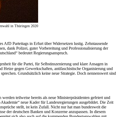
tenwahl in Thüringen 2020
es AfD Parteitags in Erfurt über Widersetzen lustig. Zehntausende
en, dank Polizei, guter Vorbereitung und Professionalisierung der
Deutschland“ bedeutet Regierungsanspruch.
nheit für die Partei, für Selbstinszenierung und klare Ansagen in
 und Hetze gegen Gewerkschaften, antifaschistische Organisierung und
prechen. Grundsätzlich keine neue Strategie. Doch nennenswert sind
rden teilweise bereits als neue Ministerpräsidenten gefeiert und
old-Akademie“ neue Kader für Landesregierungen ausgebildet. Die Zeit
üche stellt, ist kein Zufall. Nicht nur hat man bundesweit die
fnisse der deutschen Banken und Konzerne anzupassen. In diesem
bereitet sich also auch auf die kommenden Bundestagswahlen mit