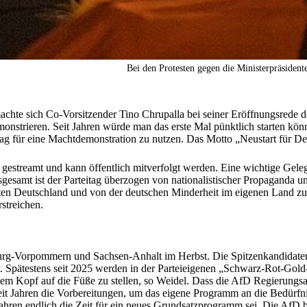
Bei den Protesten gegen die Ministerpräsiden
machte sich Co-Vorsitzender Tino Chrupalla bei seiner Eröffnungsrede d
nstrieren. Seit Jahren würde man das erste Mal pünktlich starten könn
teitag für eine Machtdemonstration zu nutzen. Das Motto „Neustart für 
 gestreamt und kann öffentlich mitverfolgt werden. Eine wichtige Gelege
nsgesamt ist der Parteitag überzogen von nationalistischer Propaganda
n Deutschland und von der deutschen Minderheit im eigenen Land zu s
streichen.
rg-Vorpommern und Sachsen-Anhalt im Herbst. Die Spitzenkandidaten we
kiert. Spätestens seit 2025 werden in der Parteieigenen „Schwarz-Rot-G
opf auf die Füße zu stellen, so Weidel. Dass die AfD Regierungsanspr
 seit Jahren die Vorbereitungen, um das eigene Programm an die Bedür
hren endlich die Zeit für ein neues Grundsatzprogramm sei. Die AfD 