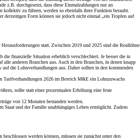
unde z.B. durchgesetzt, dass diese Einmalzahlungen nur an
 kollektiv zu führen, werden so ebenfalls ihrer Funktion beraubt.
r derzeitigen Form können sie jedoch nicht einmal „ein Tropfen auf
er Herausforderungen statt. Zwischen 2019 und 2025 sind die Reallöhne
ie finanzielle Situation erheblich verschlechtert. Je besser die in
auf alle anderen Branchen aus. Auch in den Branchen, in denen knapp
itiv auf die Lohnverhandlungen aus. Daher sollten in den kommenden
in den Tarifverhandlungen 2026 im Bereich M&E ein Lohnzuwachs
ern, sollte statt einer prozentualen Erhöhung eine feste
verträge von 12 Monaten bestanden werden.
om Staat und der Familie unabhängiges Leben ermöglicht. Zudem
en beschlossen werden können, müssen sie zunächst unter den