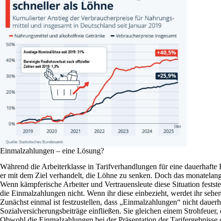
Einmalzahlungen – eine Lösung?
Während die Arbeiterklasse in Tarifverhandlungen für eine dauerhafte 
er mit dem Ziel verhandelt, die Löhne zu senken. Doch das monatelang
Wenn kämpferische Arbeiter und Vertrauensleute diese Situation festst
die Einmalzahlungen nicht. Wenn ihr diese einbezieht, werdet ihr sehe
Zunächst einmal ist festzustellen, dass „Einmalzahlungen“ nicht daue
Sozialversicherungsbeiträge einfließen. Sie gleichen einem Strohfeuer,
Obwohl die Einmalzahlungen bei der Präsentation der Tarifergebnisse o