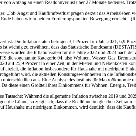
ser von Anfang an einen Reallohnverlust über 27 Monate bedeutet. Trot
ger: „Job-Angst und Kaufkraftverlust prägen derzeit das Arbeitsleben v
m Ende haben wir in beiden Forderungspunkten Bewegung erreicht.“ (
lust. Die Inflationsraten betrugen 3,1 Prozent im Jahr 2021, 6,9 Proz
t. Es ist wichtig zu erwähnen, dass das Statistische Bundesamt (DESTA
sweise wurden die Inflationsraten für die Jahre 2022 und 2023 nach de
S die sogenannte Kategorie 04, also Wohnen, Wasser, Gas, Brennstoff
2020 auf 25,9 Prozent In einer Zeit, in der Mieten und Nebenkosten kon
auf abzielt, die Inflation insbesondere für Haushalte mit niedrigem Ein
chgeführt wird, die aktuellen Konsumgewohnheiten in die Inflationsbere
tern unterschiedlich aus. Eine Analyse des Instituts für Makroökonomi
 Da diese einen Großteil ihres Einkommens für Wohnen, Energie, Treibst
 diese Tatsache: Während die allgemeine Inflation zwischen 2019 und 202
gen die Löhne, so zeigt sich, dass die Reallöhne im gleichen Zeitraum
Haushalte mit niedrigem Einkommen, wird deutlich, dass die Kaufkraft 