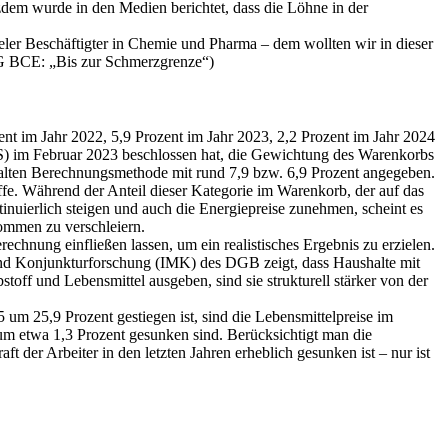
zdem wurde in den Medien berichtet, dass die Löhne in der
ieler Beschäftigter in Chemie und Pharma – dem wollten wir in dieser
IG BCE: „Bis zur Schmerzgrenze“)
ent im Jahr 2022, 5,9 Prozent im Jahr 2023, 2,2 Prozent im Jahr 2024
TIS) im Februar 2023 beschlossen hat, die Gewichtung des Warenkorbs
r alten Berechnungsmethode mit rund 7,9 bzw. 6,9 Prozent angegeben.
e. Während der Anteil dieser Kategorie im Warenkorb, der auf das
tinuierlich steigen und auch die Energiepreise zunehmen, scheint es
kommen zu verschleiern.
chnung einfließen lassen, um ein realistisches Ergebnis zu erzielen.
e und Konjunkturforschung (IMK) des DGB zeigt, dass Haushalte mit
off und Lebensmittel ausgeben, sind sie strukturell stärker von der
5 um 25,9 Prozent gestiegen ist, sind die Lebensmittelpreise im
 um etwa 1,3 Prozent gesunken sind. Berücksichtigt man die
der Arbeiter in den letzten Jahren erheblich gesunken ist – nur ist