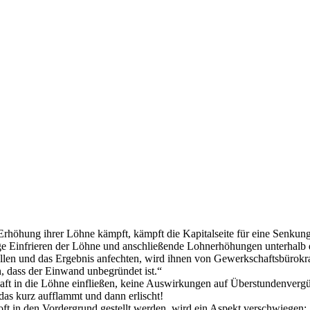
Erhöhung ihrer Löhne kämpft, kämpft die Kapitalseite für eine Senkung
e Einfrieren der Löhne und anschließende Lohnerhöhungen unterhalb de
ellen und das Ergebnis anfechten, wird ihnen von Gewerkschaftsbürokrat
n, dass der Einwand unbegründet ist.“
rhaft in die Löhne einfließen, keine Auswirkungen auf Überstundenverg
 das kurz aufflammt und dann erlischt!
ft in den Vordergrund gestellt werden, wird ein Aspekt verschwiegen: 