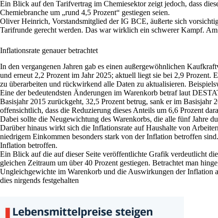
Ein Blick auf den Tarifvertrag im Chemiesektor zeigt jedoch, dass die
Chemiebranche um „rund 4,5 Prozent“ gestiegen seien.
Oliver Heinrich, Vorstandsmitglied der IG BCE, äußerte sich vorsichti
Tarifrunde gerecht werden. Das war wirklich ein schwerer Kampf. A
Inflationsrate genauer betrachtet
In den vergangenen Jahren gab es einen außergewöhnlichen Kaufkraftver
und erneut 2,2 Prozent im Jahr 2025; aktuell liegt sie bei 2,9 Prozen
zu überarbeiten und rückwirkend alle Daten zu aktualisieren. Beispiel
Eine der bedeutendsten Änderungen im Warenkorb betraf laut DESTATI
Basisjahr 2015 zurückgeht, 32,5 Prozent betrug, sank er im Basisjahr 
offensichtlich, dass die Reduzierung dieses Anteils um 6,6 Prozent dar
Dabei sollte die Neugewichtung des Warenkorbs, die alle fünf Jahre dur
Darüber hinaus wirkt sich die Inflationsrate auf Haushalte von Arbei
niedrigem Einkommen besonders stark von der Inflation betroffen sind.
Inflation betroffen.
Ein Blick auf die auf dieser Seite veröffentlichte Grafik verdeutlicht
gleichen Zeitraum um über 40 Prozent gestiegen. Betrachtet man hinge
Ungleichgewichte im Warenkorb und die Auswirkungen der Inflation auf 
dies nirgends festgehalten