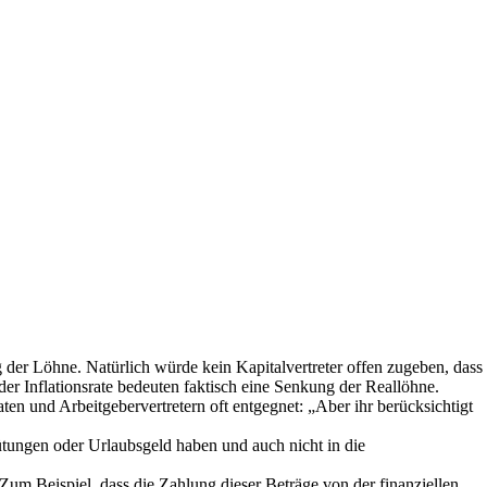
 der Löhne. Natürlich würde kein Kapitalvertreter offen zugeben, dass
r Inflationsrate bedeuten faktisch eine Senkung der Reallöhne.
en und Arbeitgebervertretern oft entgegnet: „Aber ihr berücksichtigt
ütungen oder Urlaubsgeld haben und auch nicht in die
Zum Beispiel, dass die Zahlung dieser Beträge von der finanziellen