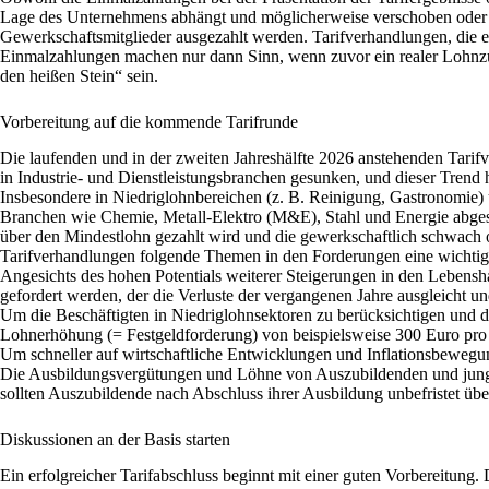
Lage des Unternehmens abhängt und möglicherweise verschoben oder gar 
Gewerkschaftsmitglieder ausgezahlt werden. Tarifverhandlungen, die ei
Einmalzahlungen machen nur dann Sinn, wenn zuvor ein realer Lohnzuw
den heißen Stein“ sein.
Vorbereitung auf die kommende Tarifrunde
Die laufenden und in der zweiten Jahreshälfte 2026 anstehenden Tarifv
in Industrie- und Dienstleistungsbranchen gesunken, und dieser Trend 
Insbesondere in Niedriglohnbereichen (z. B. Reinigung, Gastronomie) und
Branchen wie Chemie, Metall-Elektro (M&E), Stahl und Energie abgesch
über den Mindestlohn gezahlt wird und die gewerkschaftlich schwach o
Tarifverhandlungen folgende Themen in den Forderungen eine wichtige
Angesichts des hohen Potentials weiterer Steigerungen in den Lebens
gefordert werden, der die Verluste der vergangenen Jahre ausgleicht u
Um die Beschäftigten in Niedriglohnsektoren zu berücksichtigen und di
Lohnerhöhung (= Festgeldforderung) von beispielsweise 300 Euro pro
Um schneller auf wirtschaftliche Entwicklungen und Inflationsbewegun
Die Ausbildungsvergütungen und Löhne von Auszubildenden und junge
sollten Auszubildende nach Abschluss ihrer Ausbildung unbefristet 
Diskussionen an der Basis starten
Ein erfolgreicher Tarifabschluss beginnt mit einer guten Vorbereitun