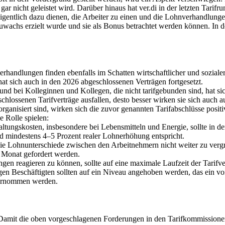
nicht geleistet wird. Darüber hinaus hat ver.di in der letzten Tarifr
gentlich dazu dienen, die Arbeiter zu einen und die Lohnverhandlungen
achs erzielt wurde und sie als Bonus betrachtet werden können. In de
erhandlungen finden ebenfalls im Schatten wirtschaftlicher und sozial
hat sich auch in den 2026 abgeschlossenen Verträgen fortgesetzt.
 bei Kolleginnen und Kollegen, die nicht tarifgebunden sind, hat sich d
lossenen Tarifverträge ausfallen, desto besser wirken sie sich auch 
rganisiert sind, wirken sich die zuvor genannten Tarifabschlüsse pos
 Rolle spielen:
haltungskosten, insbesondere bei Lebensmitteln und Energie, sollte 
nd mindestens 4–5 Prozent realer Lohnerhöhung entspricht.
e Lohnunterschiede zwischen den Arbeitnehmern nicht weiter zu vergröß
 Monat gefordert werden.
gen reagieren zu können, sollte auf eine maximale Laufzeit der Tarif
n Beschäftigten sollten auf ein Niveau angehoben werden, das ein v
übernommen werden.
g. Damit die oben vorgeschlagenen Forderungen in den Tarifkommission