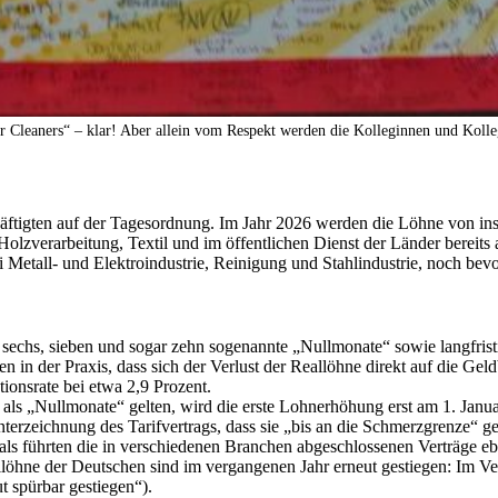
r Cleaners“ – klar! Aber allein vom Respekt werden die Kolleginnen und Kolleg
äftigten auf der Tagesordnung. Im Jahr 2026 werden die Löhne von ins
lzverarbeitung, Textil und im öffentlichen Dienst der Länder bereits
Metall- und Elektroindustrie, Reinigung und Stahlindustrie, noch bevo
f, sechs, sieben und sogar zehn sogenannte „Nullmonate“ sowie langfris
n in der Praxis, dass sich der Verlust der Reallöhne direkt auf die Gel
ationsrate bei etwa 2,9 Prozent.
als „Nullmonate“ gelten, wird die erste Lohnerhöhung erst am 1. Janua
rzeichnung des Tarifvertrags, dass sie „bis an die Schmerzgrenze“ ge
mals führten die in verschiedenen Branchen abgeschlossenen Verträge 
eallöhne der Deutschen sind im vergangenen Jahr erneut gestiegen: Im V
t spürbar gestiegen“).