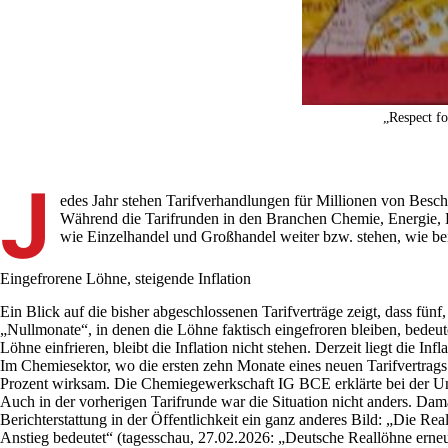
„Respect fo
J
edes Jahr stehen Tarifverhandlungen für Millionen von Besch
Während die Tarifrunden in den Branchen Chemie, Energie, Ho
wie Einzelhandel und Großhandel weiter bzw. stehen, wie bei 
Eingefrorene Löhne, steigende Inflation
Ein Blick auf die bisher abgeschlossenen Tarifverträge zeigt, dass fün
„Nullmonate“, in denen die Löhne faktisch eingefroren bleiben, bedeute
Löhne einfrieren, bleibt die Inflation nicht stehen. Derzeit liegt die Infl
Im Chemiesektor, wo die ersten zehn Monate eines neuen Tarifvertrags 
Prozent wirksam. Die Chemiegewerkschaft IG BCE erklärte bei der Unte
Auch in der vorherigen Tarifrunde war die Situation nicht anders. Da
Berichterstattung in der Öffentlichkeit ein ganz anderes Bild: „Die R
Anstieg bedeutet“ (tagesschau, 27.02.2026: „Deutsche Reallöhne erneu