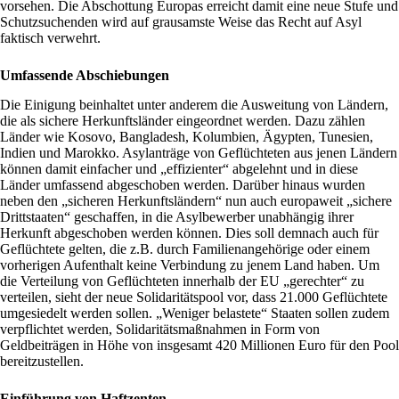
vorsehen. Die Abschottung Europas erreicht damit eine neue Stufe und
Schutzsuchenden wird auf grausamste Weise das Recht auf Asyl
faktisch verwehrt.
Umfassende Abschiebungen
Die Einigung beinhaltet unter anderem die Ausweitung von Ländern,
die als sichere Herkunftsländer eingeordnet werden. Dazu zählen
Länder wie Kosovo, Bangladesh, Kolumbien, Ägypten, Tunesien,
Indien und Marokko. Asylanträge von Geflüchteten aus jenen Ländern
können damit einfacher und „effizienter“ abgelehnt und in diese
Länder umfassend abgeschoben werden. Darüber hinaus wurden
neben den „sicheren Herkunftsländern“ nun auch europaweit „sichere
Drittstaaten“ geschaffen, in die Asylbewerber unabhängig ihrer
Herkunft abgeschoben werden können. Dies soll demnach auch für
Geflüchtete gelten, die z.B. durch Familienangehörige oder einem
vorherigen Aufenthalt keine Verbindung zu jenem Land haben. Um
die Verteilung von Geflüchteten innerhalb der EU „gerechter“ zu
verteilen, sieht der neue Solidaritätspool vor, dass 21.000 Geflüchtete
umgesiedelt werden sollen. „Weniger belastete“ Staaten sollen zudem
verpflichtet werden, Solidaritätsmaßnahmen in Form von
Geldbeiträgen in Höhe von insgesamt 420 Millionen Euro für den Pool
bereitzustellen.
Einführung von Haftzenten