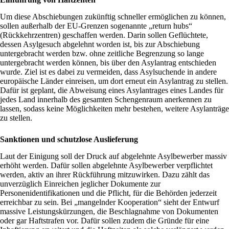
Um diese Abschiebungen zukünftig schneller ermöglichen zu können,
sollen außerhalb der EU-Grenzen sogenannte „return hubs“
(Rückkehrzentren) geschaffen werden. Darin sollen Geflüchtete,
dessen Asylgesuch abgelehnt worden ist, bis zur Abschiebung
untergebracht werden bzw. ohne zeitliche Begrenzung so lange
untergebracht werden können, bis über den Asylantrag entschieden
wurde. Ziel ist es dabei zu vermeiden, dass Asylsuchende in andere
europäische Länder einreisen, um dort erneut ein Asylantrag zu stellen.
Dafür ist geplant, die Abweisung eines Asylantrages eines Landes für
jedes Land innerhalb des gesamten Schengenraum anerkennen zu
lassen, sodass keine Möglichkeiten mehr bestehen, weitere Asylanträge
zu stellen.
Sanktionen und schutzlose Auslieferung
Laut der Einigung soll der Druck auf abgelehnte Asylbewerber massiv
erhöht werden. Dafür sollen abgelehnte Asylbewerber verpflichtet
werden, aktiv an ihrer Rückführung mitzuwirken. Dazu zählt das
unverzüglich Einreichen jeglicher Dokumente zur
Personenidentifikationen und die Pflicht, für die Behörden jederzeit
erreichbar zu sein. Bei „mangelnder Kooperation“ sieht der Entwurf
massive Leistungskürzungen, die Beschlagnahme von Dokumenten
oder gar Haftstrafen vor. Dafür sollen zudem die Gründe für eine