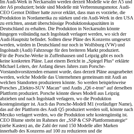
Im Audi-Werk in Neckarsulm werden derzeit Modelle wie der A5 und
der A6 produziert; beide sind Modelle mit Verbrennungsmotor. Audi-
CEO Gernot Döllner hatte zuvor erklärt, dass man es vorziehe, die
Produktion in Nordamerika zu stärken und ein Audi-Werk in den USA
zu errichten, anstatt überschüssige Produktionskapazitäten in
Deutschland zu erhalten. Die Produktion in Neckarsulm könnte
hingegen vollständig nach Ingolstadt verlagert werden, wo sich der
Audi-Hauptsitz befindet. Sollten diese Pläne des Konzerns umgesetzt
werden, würden in Deutschland nur noch in Wolfsburg (VW) und
Ingolstadt (Audi) Fahrzeuge für den breiteren Markt produziert.
Für die Porsche-Werke in Zuffenhausen und Leipzig gibt es noch
keine konkreten Pläne. Laut einem Bericht in „Spiegel Plus“ erklärte
Michael Leiters, der Anfang dieses Jahres zum Porsche-
Vorstandsvorsitzenden ernannt wurde, dass derzeit Pläne ausgearbeitet
werden, welche Modelle das Unternehmen gemeinsam mit Audi an
welchen Standorten produzieren könnte. So werden beispielsweise
Porsches „Elektro-SUV Macan“ und Audis „Q6 e-tron“ auf derselben
Plattform produziert. Porsche könnte dieses Modell aus Leipzig
abziehen und nach Ingolstadt verlagern, wo die Produktion
kostengünstiger ist. Auch das Porsche-Modell M1 (vorläufiger Name),
das auf der Plattform des Audi Q5 produziert werden soll, könnte nach
Mexiko verlagert werden, wo die Produktion sehr kostengünstig ist.
CEO Blume strebt im Rahmen der „SSP & CSP-Plattformstrategie“
(siehe Kasten) an, die Zahl der rund 150 Modelle aller Marken
innerhalb des Konzerns auf 100 zu reduzieren und die