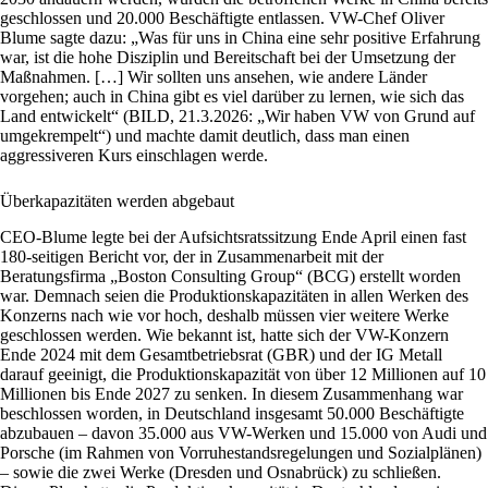
geschlossen und 20.000 Beschäftigte entlassen. VW-Chef Oliver
Blume sagte dazu: „Was für uns in China eine sehr positive Erfahrung
war, ist die hohe Disziplin und Bereitschaft bei der Umsetzung der
Maßnahmen. […] Wir sollten uns ansehen, wie andere Länder
vorgehen; auch in China gibt es viel darüber zu lernen, wie sich das
Land entwickelt“ (BILD, 21.3.2026: „Wir haben VW von Grund auf
umgekrempelt“) und machte damit deutlich, dass man einen
aggressiveren Kurs einschlagen werde.
Überkapazitäten werden abgebaut
CEO-Blume legte bei der Aufsichtsratssitzung Ende April einen fast
180-seitigen Bericht vor, der in Zusammenarbeit mit der
Beratungsfirma „Boston Consulting Group“ (BCG) erstellt worden
war. Demnach seien die Produktionskapazitäten in allen Werken des
Konzerns nach wie vor hoch, deshalb müssen vier weitere Werke
geschlossen werden. Wie bekannt ist, hatte sich der VW-Konzern
Ende 2024 mit dem Gesamtbetriebsrat (GBR) und der IG Metall
darauf geeinigt, die Produktionskapazität von über 12 Millionen auf 10
Millionen bis Ende 2027 zu senken. In diesem Zusammenhang war
beschlossen worden, in Deutschland insgesamt 50.000 Beschäftigte
abzubauen – davon 35.000 aus VW-Werken und 15.000 von Audi und
Porsche (im Rahmen von Vorruhestandsregelungen und Sozialplänen)
– sowie die zwei Werke (Dresden und Osnabrück) zu schließen.