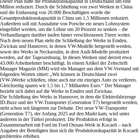
Dieser Plan hatte die Produktionskapazität in Deutschland um eine
Million reduziert. Durch die Schließung von zwei Werken in China
und die Entlassung von 20.000 Beschäftigten wurde die
Gesamtproduktionskapazität in China um 1,5 Millionen reduziert.
Außerdem soll mit Ausnahme von Porsche ein neues Lohnsystem
eingeführt werden, um die Löhne um 20 Prozent zu senken – die
Verhandlungen darüber laufen hinter verschlossenen Türen weiter.
Nach dem neuen Plan steht die Schließung der Werke in Emden,
Zwickau und Hannover, in denen VW-Modelle hergestellt werden,
sowie des Werks in Neckarsulm, in dem Audi-Modelle produziert
werden, auf der Tagesordnung. In diesen Werken sind derzeit etwa
43.000 Arbeitnehmer beschäftigt. In einem Artikel der Zeitschrift
Manager Magazin (MM) wird ein Manager aus dem VW-Vorstand mit
folgenden Worten zitiert: „Wir können in Deutschland zwei
(VW-)Werke schließen, ohne auch nur ein einziges Auto zu verlieren.
Gleichzeitig sparen wir 1,5 bis 1,7 Milliarden Euro.“ Der Manager
bezieht sich dabei auf die Werke in Emden und Zwickau.
Die Schließung des Werks in Hannover, in dem die Elektrofahrzeuge
ID.Buzz und der VW-Transporter (Generation T7) hergestellt werden,
steht schon seit längerem zur Debatte. Der neue VW-Transporter
(Generation T7), der Anfang 2025 auf den Markt kam, wird unter
anderem in der Türkei produziert. Die Produktion erfolgt in
Zusammenarbeit mit Ford im Ford Otosan-Werk in Kocaeli – nach
Angaben der Beteiligten lässt sich die Produktionskapazität in Kocaeli
problemlos erhöhen.