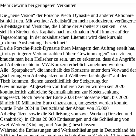
Mehr Gewinn bei geringeren Verkäufen
Die „neue Vision“ der Porsche-Piech-Dynastie und anderer Aktionäre
ist nicht neu. Mit weniger Arbeitskräften mehr produzieren, verlängerte
Arbeitstage und Versuche, die Löhne der Arbeiter zu senken – das
steht im Streben des Kapitals nach maximalem Profit immer auf der
Tagesordnung. In der sozialistischen Literatur wird dies kurz als
„extreme Ausbeutung“ bezeichnet!
Da die Porsche-Piech-Dynastie ihren Managern den Auftrag erteilt hat,
„trotz geringerer Verkaufszahlen höhere Gewinnmargen“ zu erzielen,
braucht man kein Hellseher zu sein, um zu erkennen, dass die Angriffe
auf Arbeiterrechte im VW-Konzern erheblich zunehmen werden.
Alle „Sparpakete“, die innerhalb des Konzerns unter dem Vorwand der
„Sicherung von Arbeitsplätzen und Wettbewerbsfähigkeit“ auf den
Tisch kommen, dienen ausschließlich der Steigerung der
Gewinnmarge: Abgesehen von früheren Zeiten wurden seit 2020
kontinuierlich zahlreiche Sparmaßnahmen zur Kostensenkung
umgesetzt. Noch bevor der Ende 2023 beschlossene Plan, bis 2026
jährlich 10 Milliarden Euro einzusparen, umgesetzt werden konnte,
wurde Ende 2024 in Deutschland der Abbau von 35.000
Arbeitsplätzen sowie die Schließung von zwei Werken (Dresden und
Osnabrück), in China 20.000 Entlassungen und die Schließung von
zwei Werken (Xinjiang und Nanjing) beschlossen.
Während die Entlassungen und Werksschließungen in Deutschland bis
2030 andauern werden, wurden die betroffenen Werke in China bereits