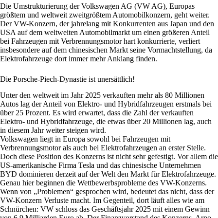
Die Umstrukturierung der Volkswagen AG (VW AG), Europas
größtem und weltweit zweitgrößtem Automobilkonzern, geht weiter.
Der VW-Konzern, der jahrelang mit Konkurrenten aus Japan und den
USA auf dem weltweiten Automobilmarkt um einen größeren Anteil
bei Fahrzeugen mit Verbrennungsmotor hart konkurrierte, verliert
insbesondere auf dem chinesischen Markt seine Vormachtstellung, da
Elektrofahrzeuge dort immer mehr Anklang finden.
Die Porsche-Piech-Dynastie ist unersättlich!
Unter den weltweit im Jahr 2025 verkauften mehr als 80 Millionen
Autos lag der Anteil von Elektro- und Hybridfahrzeugen erstmals bei
über 25 Prozent. Es wird erwartet, dass die Zahl der verkauften
Elektro- und Hybridfahrzeuge, die etwas über 20 Millionen lag, auch
in diesem Jahr weiter steigen wird.
Volkswagen liegt in Europa sowohl bei Fahrzeugen mit
Verbrennungsmotor als auch bei Elektrofahrzeugen an erster Stelle.
Doch diese Position des Konzerns ist nicht sehr gefestigt. Vor allem die
US-amerikanische Firma Tesla und das chinesische Unternehmen
BYD dominieren derzeit auf der Welt den Markt für Elektrofahrzeuge.
Genau hier beginnen die Wettbewerbsprobleme des VW-Konzerns.
Wenn von „Problemen“ gesprochen wird, bedeutet das nicht, dass der
VW-Konzern Verluste macht. Im Gegenteil, dort läuft alles wie am
Schnürchen: VW schloss das Geschäftsjahr 2025 mit einem Gewinn
von 6,9 Milliarden Euro ab. Der Finanzvorstand des Konzerns, Arno