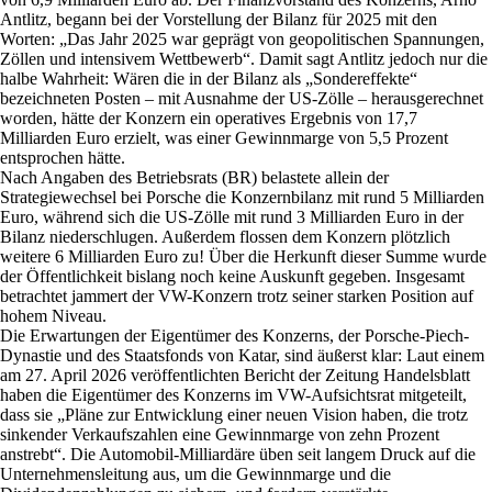
Antlitz, begann bei der Vorstellung der Bilanz für 2025 mit den
Worten: „Das Jahr 2025 war geprägt von geopolitischen Spannungen,
Zöllen und intensivem Wettbewerb“. Damit sagt Antlitz jedoch nur die
halbe Wahrheit: Wären die in der Bilanz als „Sondereffekte“
bezeichneten Posten – mit Ausnahme der US-Zölle – herausgerechnet
worden, hätte der Konzern ein operatives Ergebnis von 17,7
Milliarden Euro erzielt, was einer Gewinnmarge von 5,5 Prozent
entsprochen hätte.
Nach Angaben des Betriebsrats (BR) belastete allein der
Strategiewechsel bei Porsche die Konzernbilanz mit rund 5 Milliarden
Euro, während sich die US-Zölle mit rund 3 Milliarden Euro in der
Bilanz niederschlugen. Außerdem flossen dem Konzern plötzlich
weitere 6 Milliarden Euro zu! Über die Herkunft dieser Summe wurde
der Öffentlichkeit bislang noch keine Auskunft gegeben. Insgesamt
betrachtet jammert der VW-Konzern trotz seiner starken Position auf
hohem Niveau.
Die Erwartungen der Eigentümer des Konzerns, der Porsche-Piech-
Dynastie und des Staatsfonds von Katar, sind äußerst klar: Laut einem
am 27. April 2026 veröffentlichten Bericht der Zeitung Handelsblatt
haben die Eigentümer des Konzerns im VW-Aufsichtsrat mitgeteilt,
dass sie „Pläne zur Entwicklung einer neuen Vision haben, die trotz
sinkender Verkaufszahlen eine Gewinnmarge von zehn Prozent
anstrebt“. Die Automobil-Milliardäre üben seit langem Druck auf die
Unternehmensleitung aus, um die Gewinnmarge und die