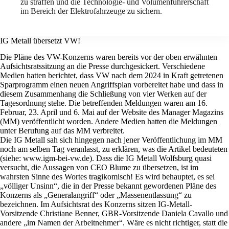
zu straffen und die Technologie- und Volumenführerschaft
im Bereich der Elektrofahrzeuge zu sichern.
IG Metall übersetzt VW!
Die Pläne des VW-Konzerns waren bereits vor der oben erwähnten
Aufsichtsratssitzung an die Presse durchgesickert. Verschiedene
Medien hatten berichtet, dass VW nach dem 2024 in Kraft getretenen
Sparprogramm einen neuen Angriffsplan vorbereitet habe und dass in
diesem Zusammenhang die Schließung von vier Werken auf der
Tagesordnung stehe. Die betreffenden Meldungen waren am 16.
Februar, 23. April und 6. Mai auf der Website des Manager Magazins
(MM) veröffentlicht worden. Andere Medien hatten die Meldungen
unter Berufung auf das MM verbreitet.
Die IG Metall sah sich hingegen nach jener Veröffentlichung im MM
noch am selben Tag veranlasst, zu erklären, was die Artikel bedeuteten
(siehe: www.igm-bei-vw.de). Dass die IG Metall Wolfsburg quasi
versucht, die Aussagen von CEO Blume zu übersetzen, ist im
wahrsten Sinne des Wortes tragikomisch! Es wird behauptet, es sei
„völliger Unsinn“, die in der Presse bekannt gewordenen Pläne des
Konzerns als „Generalangriff“ oder „Massenentlassung“ zu
bezeichnen. Im Aufsichtsrat des Konzerns sitzen IG-Metall-
Vorsitzende Christiane Benner, GBR-Vorsitzende Daniela Cavallo und
andere „im Namen der Arbeitnehmer“. Wäre es nicht richtiger, statt die