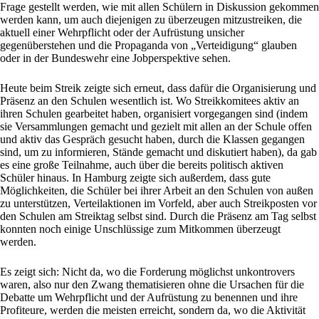
Frage gestellt werden, wie mit allen Schülern in Diskussion gekommen
werden kann, um auch diejenigen zu überzeugen mitzustreiken, die
aktuell einer Wehrpflicht oder der Aufrüstung unsicher
gegenüberstehen und die Propaganda von „Verteidigung“ glauben
oder in der Bundeswehr eine Jobperspektive sehen.
Heute beim Streik zeigte sich erneut, dass dafür die Organisierung und
Präsenz an den Schulen wesentlich ist. Wo Streikkomitees aktiv an
ihren Schulen gearbeitet haben, organisiert vorgegangen sind (indem
sie Versammlungen gemacht und gezielt mit allen an der Schule offen
und aktiv das Gespräch gesucht haben, durch die Klassen gegangen
sind, um zu informieren, Stände gemacht und diskutiert haben), da gab
es eine große Teilnahme, auch über die bereits politisch aktiven
Schüler hinaus. In Hamburg zeigte sich außerdem, dass gute
Möglichkeiten, die Schüler bei ihrer Arbeit an den Schulen von außen
zu unterstützen, Verteilaktionen im Vorfeld, aber auch Streikposten vor
den Schulen am Streiktag selbst sind. Durch die Präsenz am Tag selbst
konnten noch einige Unschlüssige zum Mitkommen überzeugt
werden.
Es zeigt sich: Nicht da, wo die Forderung möglichst unkontrovers
waren, also nur den Zwang thematisieren ohne die Ursachen für die
Debatte um Wehrpflicht und der Aufrüstung zu benennen und ihre
Profiteure, werden die meisten erreicht, sondern da, wo die Aktivität