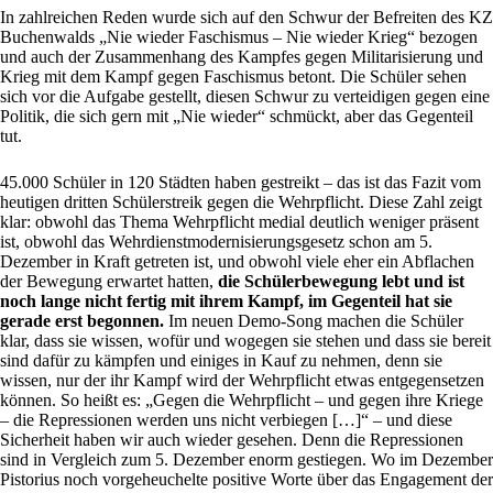
In zahlreichen Reden wurde sich auf den Schwur der Befreiten des KZ
Buchenwalds „Nie wieder Faschismus – Nie wieder Krieg“ bezogen
und auch der Zusammenhang des Kampfes gegen Militarisierung und
Krieg mit dem Kampf gegen Faschismus betont. Die Schüler sehen
sich vor die Aufgabe gestellt, diesen Schwur zu verteidigen gegen eine
Politik, die sich gern mit „Nie wieder“ schmückt, aber das Gegenteil
tut.
45.000 Schüler in 120 Städten haben gestreikt – das ist das Fazit vom
heutigen dritten Schülerstreik gegen die Wehrpflicht. Diese Zahl zeigt
klar: obwohl das Thema Wehrpflicht medial deutlich weniger präsent
ist, obwohl das Wehrdienstmodernisierungsgesetz schon am 5.
Dezember in Kraft getreten ist, und obwohl viele eher ein Abflachen
der Bewegung erwartet hatten,
die Schülerbewegung lebt und ist
noch lange nicht fertig mit ihrem Kampf, im Gegenteil hat sie
gerade erst begonnen.
Im neuen Demo-Song machen die Schüler
klar, dass sie wissen, wofür und wogegen sie stehen und dass sie bereit
sind dafür zu kämpfen und einiges in Kauf zu nehmen, denn sie
wissen, nur der ihr Kampf wird der Wehrpflicht etwas entgegensetzen
können. So heißt es: „Gegen die Wehrpflicht – und gegen ihre Kriege
– die Repressionen werden uns nicht verbiegen […]“ – und diese
Sicherheit haben wir auch wieder gesehen. Denn die Repressionen
sind in Vergleich zum 5. Dezember enorm gestiegen. Wo im Dezember
Pistorius noch vorgeheuchelte positive Worte über das Engagement der