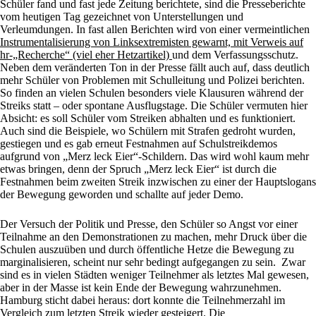
Schüler fand und fast jede Zeitung berichtete, sind die Presseberichte
vom heutigen Tag gezeichnet von Unterstellungen und
Verleumdungen. In fast allen Berichten wird von einer vermeintlichen
Instrumentalisierung von Linksextremisten gewarnt, mit Verweis auf
hr-„Recherche“ (viel eher Hetzartikel)
und dem Verfassungsschutz.
Neben dem veränderten Ton in der Presse fällt auch auf, dass deutlich
mehr Schüler von Problemen mit Schulleitung und Polizei berichten.
So finden an vielen Schulen besonders viele Klausuren während der
Streiks statt – oder spontane Ausflugstage. Die Schüler vermuten hier
Absicht: es soll Schüler vom Streiken abhalten und es funktioniert.
Auch sind die Beispiele, wo Schülern mit Strafen gedroht wurden,
gestiegen und es gab erneut Festnahmen auf Schulstreikdemos
aufgrund von „Merz leck Eier“-Schildern. Das wird wohl kaum mehr
etwas bringen, denn der Spruch „Merz leck Eier“ ist durch die
Festnahmen beim zweiten Streik inzwischen zu einer der Hauptslogans
der Bewegung geworden und schallte auf jeder Demo.
Der Versuch der Politik und Presse, den Schüler so Angst vor einer
Teilnahme an den Demonstrationen zu machen, mehr Druck über die
Schulen auszuüben und durch öffentliche Hetze die Bewegung zu
marginalisieren, scheint nur sehr bedingt aufgegangen zu sein. Zwar
sind es in vielen Städten weniger Teilnehmer als letztes Mal gewesen,
aber in der Masse ist kein Ende der Bewegung wahrzunehmen.
Hamburg sticht dabei heraus: dort konnte die Teilnehmerzahl im
Vergleich zum letzten Streik wieder gesteigert. Die